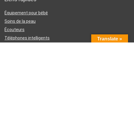
Équipement pour bébé
Soins de la peau
Écouteurs
Téléphones intelligents
Translate »
Instruments d’écriture
Liens utiles
À propos de nous
Contactez-nous
Divulgation d’affiliation Amazon
Conditions générales d’utilisation
Politique de confidentialité