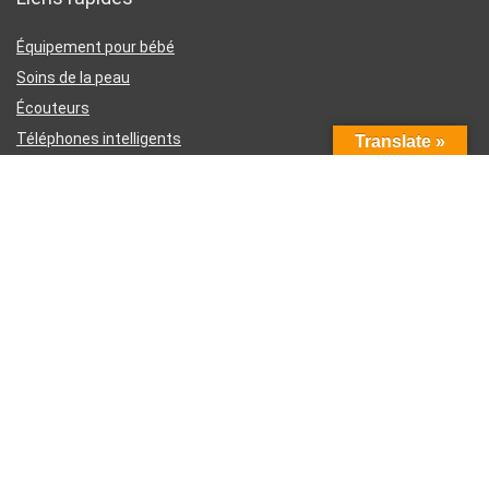
Équipement pour bébé
Soins de la peau
Écouteurs
Téléphones intelligents
Translate »
Instruments d’écriture
Liens utiles
À propos de nous
Contactez-nous
Divulgation d’affiliation Amazon
Conditions générales d’utilisation
Politique de confidentialité