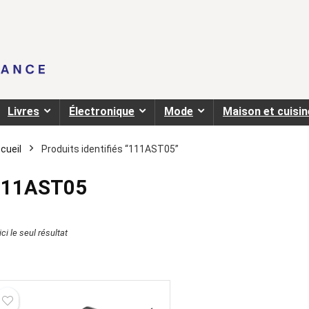
Livres
Électronique
Mode
Maison et cuisin
cueil
Produits identifiés “111AST05”
111AST05
ci le seul résultat