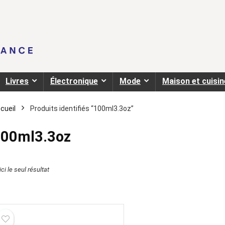
Livres
Électronique
Mode
Maison et cuisin
cueil
Produits identifiés “100ml3.3oz”
00ml3.3oz
ci le seul résultat