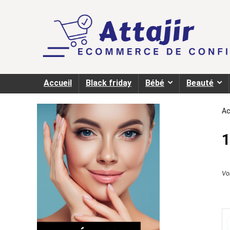
Accueil
Black friday
Bébé
Beauté
Ac
1
Voi