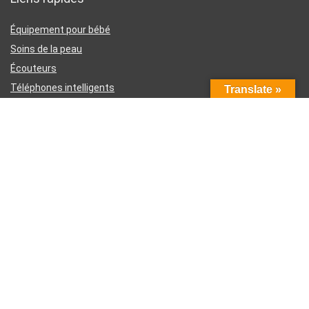
Équipement pour bébé
Soins de la peau
Écouteurs
Téléphones intelligents
Translate »
Instruments d’écriture
Liens utiles
À propos de nous
Contactez-nous
Divulgation d’affiliation Amazon
Conditions générales d’utilisation
Politique de confidentialité