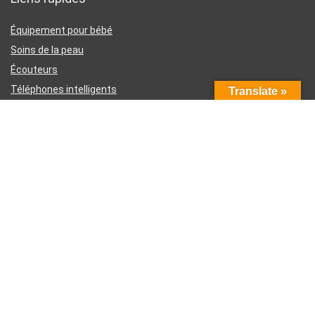
Équipement pour bébé
Soins de la peau
Écouteurs
Téléphones intelligents
Translate »
Instruments d’écriture
Liens utiles
À propos de nous
Contactez-nous
Divulgation d’affiliation Amazon
Conditions générales d’utilisation
Politique de confidentialité