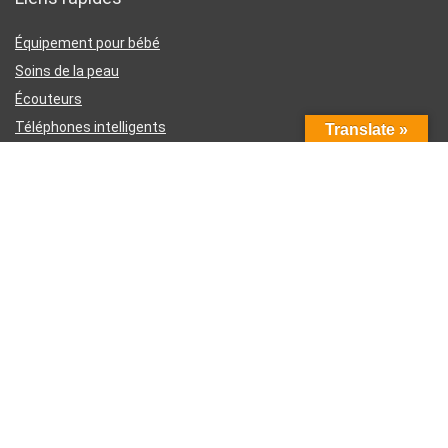
Équipement pour bébé
Soins de la peau
Écouteurs
Téléphones intelligents
Translate »
Instruments d’écriture
Liens utiles
À propos de nous
Contactez-nous
Divulgation d’affiliation Amazon
Conditions générales d’utilisation
Politique de confidentialité